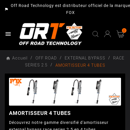
Off Road Technology est distributeur officiel de la marqu
assistant_photo
FOX
0

Accueil
OFF ROAD
EXTERNAL BYPASS
RACE
SERIES 2.5
AMORTISSEUR 4 TUBES
AMORTISSEUR 4 TUBES
Découvrez notre gamme diversifié d'amortisseur
external bypass race series 2.5 en 4 tubes,