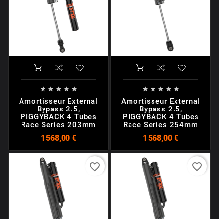










Amortisseur External
Amortisseur External
Bypass 2.5,
Bypass 2.5,
PIGGYBACK 4 Tubes
PIGGYBACK 4 Tubes
Race Series 203mm
Race Series 254mm
1 568,00 €
1 568,00 €
favorite_border
favorite_border