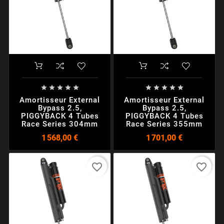










Amortisseur External
Amortisseur External
Bypass 2.5,
Bypass 2.5,
PIGGYBACK 4 Tubes
PIGGYBACK 4 Tubes
Race Series 304mm
Race Series 355mm
1 568,00 €
1 701,00 €
favorite_border
favorite_border