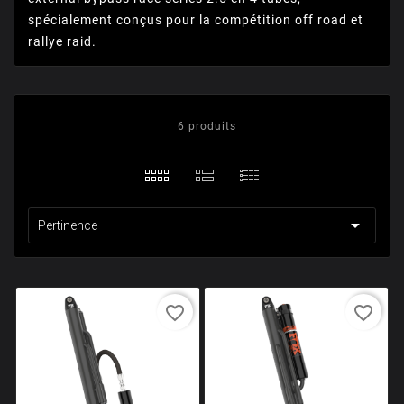
spécialement conçus pour la compétition off road et
rallye raid.
6 produits

Pertinence
favorite_border
favorite_border