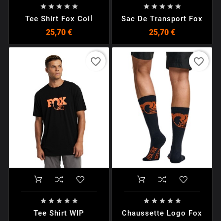










Tee Shirt Fox Coil
Sac De Transport Fox
25,70 €
25,70 €
favorite_border
favorite_border










Tee Shirt WIP
Chaussette Logo Fox