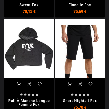
Sweat Fox
Flanelle Fox
70,13 €
75,69 €










Pull À Manche Longue
Short Hightail Fox
Femme Fox
75,70 €