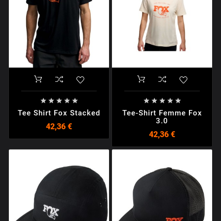










Tee Shirt Fox Stacked
Tee-Shirt Femme Fox
3.0
42,36 €
42,36 €