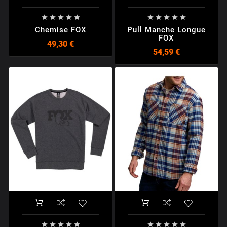










Chemise FOX
Pull Manche Longue
FOX
49,30 €
54,59 €









