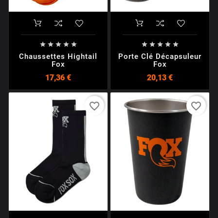










Chaussettes Hightail
Porte Clé Décapsuleur
Fox
Fox
17,36 €
20,13 €
favorite_border
favorite_border