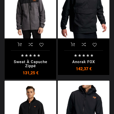










Sweat À Capuche
Anorak FOX
Zippé
142,37 €
131,25 €