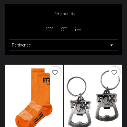
39 produits

Pertinence
favorite_border
favorite_border