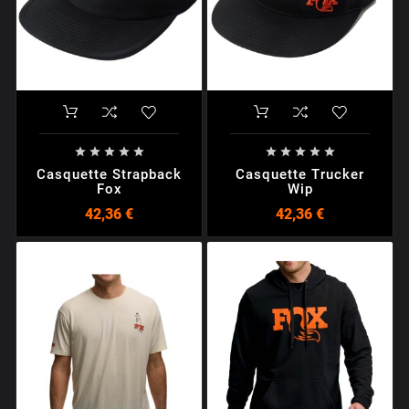










Casquette Strapback
Casquette Trucker
Fox
Wip
42,36 €
42,36 €