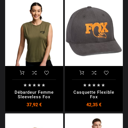










Débardeur Femme
Casquette Flexible
Sleeveless Fox
Fox
37,92 €
42,35 €