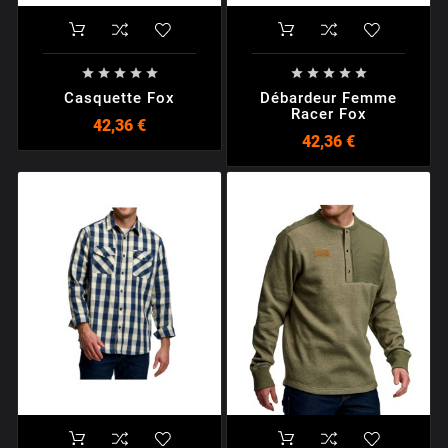










Casquette Fox
Débardeur Femme
Racer Fox
42,36 €
42,36 €