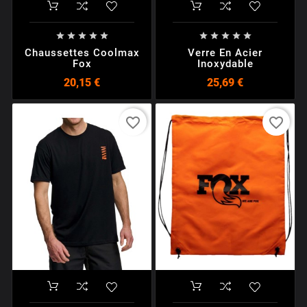










Chaussettes Coolmax
Verre En Acier
Fox
Inoxydable
20,15 €
25,69 €
favorite_border
favorite_border