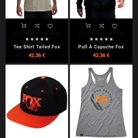










Tee Shirt Tailed Fox
Pull À Capuche Fox
42,36 €
42,36 €