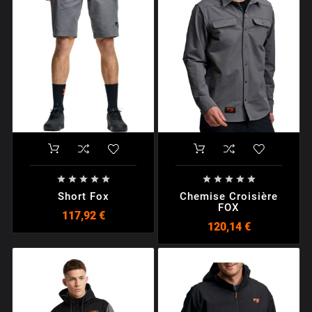










Short Fox
Chemise Croisière
FOX
117,92 €
120,14 €