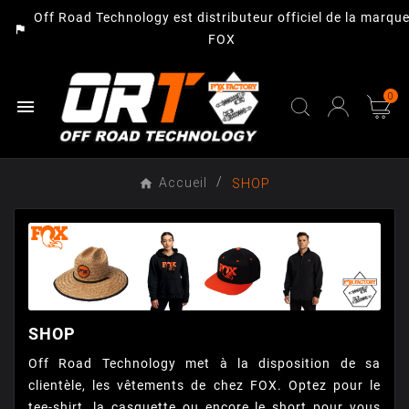
Off Road Technology est distributeur officiel de la marqu
assistant_photo
FOX
0

Accueil
SHOP
SHOP
Off Road Technology met à la disposition de sa
clientèle, les vêtements de chez FOX. Optez pour le
tee-shirt, la casquette ou encore le short pour vous