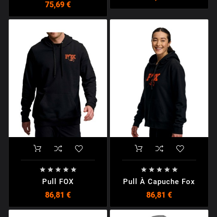
75,69 €










Pull FOX
Pull À Capuche Fox
86,81 €
86,81 €