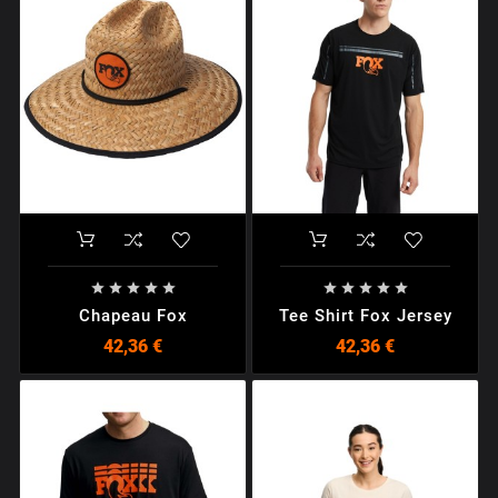










Chapeau Fox
Tee Shirt Fox Jersey
42,36 €
42,36 €