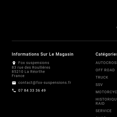
Informations Sur Le Magasin
Catégorie
Fox suspensions
AUTOCROS
location_on
83 rue des Roullières
OFF ROAD
85210 La Réorthe
France
TRUCK
contact@fox-suspensions.fr
email
SSV
07 84 33 36 49
call
MOTORCYC
HISTORIQU
RAID
SERVICE