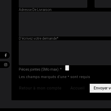
Adresse De Livraison
D'écrivez votre demande*
Pièces jointes (5Mo max) :*
Les champs marqués d'une * sont requis
Retour à mon compte
Accueil
Envoyer 