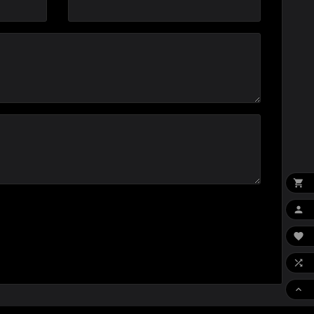




