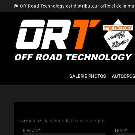
assistant_photo
Off Road Technology est distributeur officiel de la m
GALERIE PHOTOS
AUTOCROS
Demande de devis
Formulaire de demande de devis simple
Prénom*
Nom*