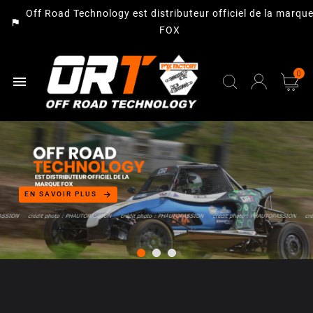
Off Road Technology est distributeur officiel de la marqu
assistant_photo
FOX
0

arrow_forward
EN SAVOIR PLUS