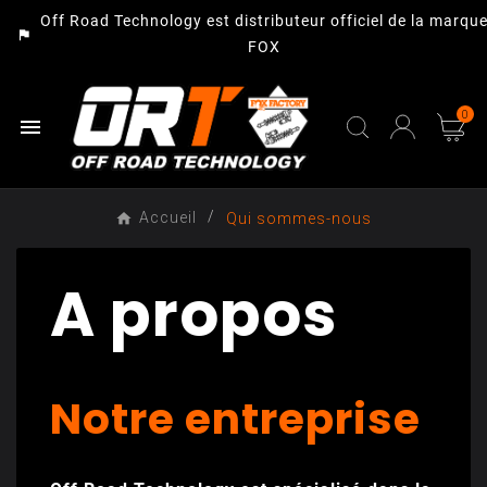
Off Road Technology est distributeur officiel de la marqu
assistant_photo
FOX
0

Accueil
Qui sommes-nous
A propos
Notre entreprise